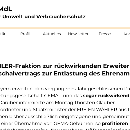
MdL
für Umwelt und Verbraucherschutz
tik
Profil
Aktuelles
Newsletter
Presse
Kon
LER-Fraktion zur rückwirkenden Erweite
chalvertrags zur Entlastung des Ehrenam
yern erweitert den vergangenes Jahr geschlossenen Pa
rtungsgesellschaft GEMA – und das 
sogar rückwirkend 
 Darüber informierte am Montag Thorsten Glauber, 
rdneter und Staatsminister der FREIEN WÄHLER aus P
amen bisher ausschließlich eingetragene und gemeinnütz
s einer Übernahme von GEMA-Gebühren, so 
profitiere