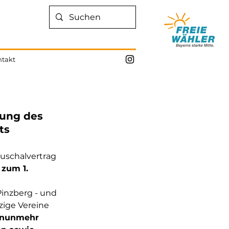
takt
rung des
ts
uschalvertrag 
zum 1. 
inzberg - und 
ige Vereine 
n nunmehr 