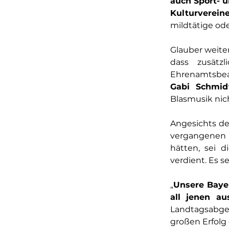
auch Sport- u
Kulturverein
mildtätige ode
Glauber weiter
dass zusätzl
Gabi Schmid
Blasmusik nic
Angesichts de
vergangenen W
hätten, sei 
verdient. Es se
„
Unsere Bayer
all jenen au
Landtagsabgeo
großen Erfolg 