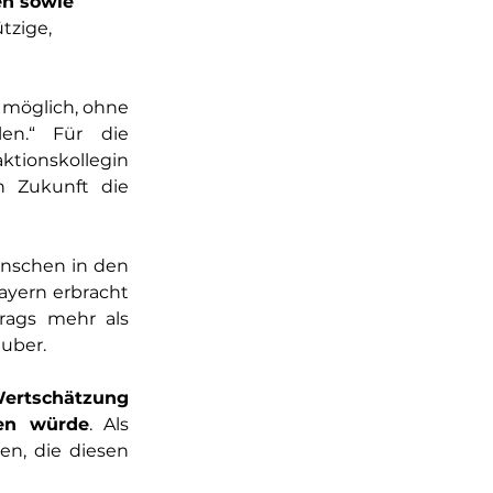
en sowie 
tzige, 
 möglich, ohne 
en.“ Für die 
Ehrenamtsbeauftragte der Bayerischen Staatsregierung, Glaubers Fraktionskollegin 
n Zukunft die 
nschen in den 
yern erbracht 
rags mehr als 
auber.
Wertschätzung 
ren würde
. Als 
n, die diesen 