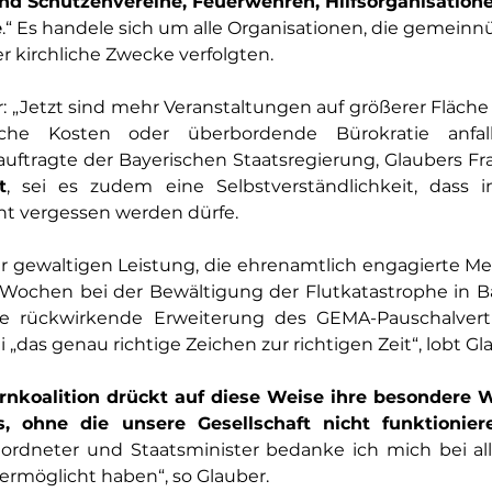
nd Schützenvereine, Feuerwehren, Hilfsorganisation
e
.“ Es handele sich um alle Organisationen, die gemeinnü
r kirchliche Zwecke verfolgten.
: „Jetzt sind mehr Veranstaltungen auf größerer Fläche
iche Kosten oder überbordende Bürokratie anfall
t
, sei es zudem eine Selbstverständlichkeit, dass i
ht vergessen werden dürfe.
r gewaltigen Leistung, die ehrenamtlich engagierte Me
ochen bei der Bewältigung der Flutkatastrophe in Ba
die rückwirkende Erweiterung des GEMA-Pauschalvert
i „das genau richtige Zeichen zur richtigen Zeit“, lobt Gl
nkoalition drückt auf diese Weise ihre besondere 
s, ohne die unsere Gesellschaft nicht funktionie
rdneter und Staatsminister bedanke ich mich bei alle
ermöglicht haben“, so Glauber.