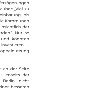
erzögerungen 
auber: „Viel zu 
inbarung bis 
 Die Kommunen 
sichtlich der 
den.“ Nur so 
 und könnten 
nvestieren – 
Doppelnutzung 
 an der Seite 
jenseits der 
Berlin nicht 
iner besseren 