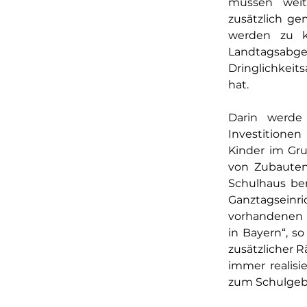
müssen weit
zusätzlich ge
werden zu k
Landtagsabg
Dringlichkeit
hat.
Darin werde
Investitione
Kinder im Gru
von Zubauten
Schulhaus ben
Ganztagseinr
vorhandenen 
in Bayern“, s
zusätzlicher 
immer realis
zum Schulgebä