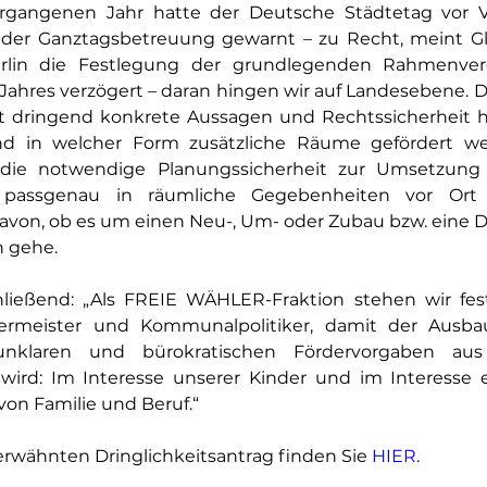
ergangenen Jahr hatte der Deutsche Städtetag vor V
der Ganztagsbetreuung gewarnt – zu Recht, meint 
Gl
rlin die Festlegung der grundlegenden Rahmenvere
 Jahres verzögert – daran hingen wir auf Landesebene.
t dringend konkrete Aussagen und Rechtssicherheit hin
nd in welcher Form zusätzliche Räume gefördert wer
e die notwendige Planungssicherheit zur Umsetzung
 passgenau in räumliche Gegebenheiten vor Ort i
von, ob es um einen Neu-, Um- oder Zubau bzw. eine 
 gehe.
ließend: „Als FREIE WÄHLER-Fraktion stehen wir fest
ermeister und Kommunalpolitiker, damit der Ausbau 
nklaren und bürokratischen Fördervorgaben aus 
wird
: 
Im Interesse unserer Kinder und im Interesse e
von Familie und Beruf.“
erwähnten Dringlichkeitsantrag finden Sie 
HIER
.