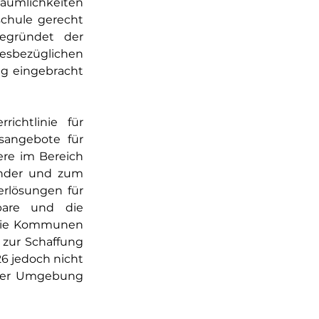
mlichkeiten 
hule gerecht 
egründet der 
sbezüglichen 
g eingebracht 
ichtlinie für 
angebote für 
re im Bereich 
nder und zum 
rlösungen für 
bare und die 
die Kommunen 
zur Schaffung 
6 jedoch nicht 
her Umgebung 