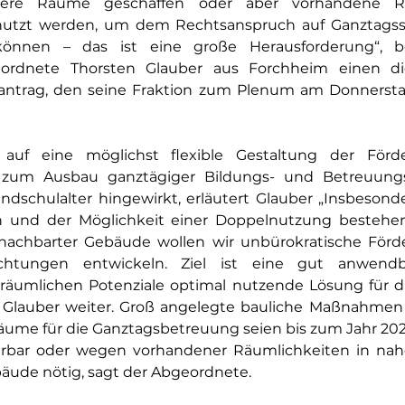
ere Räume geschaffen oder aber vorhandene Räu
nutzt werden
, um dem Rechtsanspruch auf Ganztagssc
önnen – das ist eine große Herausforderung“, b
eordnete 
Thorsten Glauber aus Forchheim einen die
santrag, den seine Fraktion zum Plenum am Donnersta
 auf eine 
möglichst flexible Gestaltung der Förderr
n zum Ausbau ganztägiger Bildungs- und Betreuungs
ndschulalter hingewirkt, erläutert Glauber „Insbesonde
 und der Möglichkeit einer Doppelnutzung bestehe
achbarter Gebäude wollen wir unbürokratische Förde
ichtungen entwickeln. Ziel ist eine gut anwend
räumlichen Potenziale optimal nutzende Lösung für 
o Glauber weiter. Groß angelegte bauliche Maßnahmen 
Räume für die Ganztagsbetreuung seien bis zum Jahr 202
ierbar oder wegen vorhandener Räumlichkeiten in na
ude nötig, sagt der Abgeordnete.