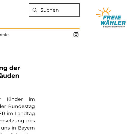
takt
ng der
bäuden
r Kinder im 
der Bundestag 
ER im Landtag 
Umsetzung 
des 
uns in Bayern 