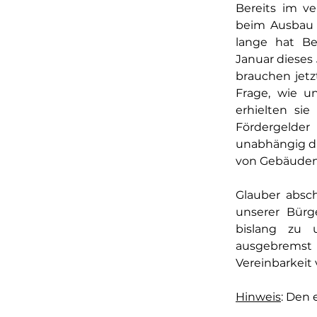
Bereits im v
beim Ausbau 
lange hat Be
Januar dieses
brauchen jetz
Frage, wie u
erhielten si
Fördergelder
unabhängig da
von Gebäuden
Glauber absch
unserer Bürg
bislang zu u
ausgebremst 
Vereinbarkeit 
Hinweis
: Den 