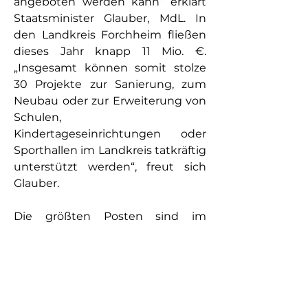
angeboten werden kann“ erklärt 
Staatsminister Glauber, MdL. In 
den Landkreis Forchheim fließen 
dieses Jahr knapp 11 Mio. €. 
„Insgesamt können somit stolze 
30 Projekte zur Sanierung, zum 
Neubau oder zur Erweiterung von 
Schulen, 
Kindertageseinrichtungen oder 
Sporthallen im Landkreis tatkräftig 
unterstützt werden“, freut sich 
Glauber.
Die größten Posten sind im 
Landkreis Forchheim dabei der 
Neubau der einer Grundschule 
mit Sporthalle und 
Freizeitsportanlagen  (3 Mio. €), der 
Neubau eines Kinderhorts (2 Mio. 