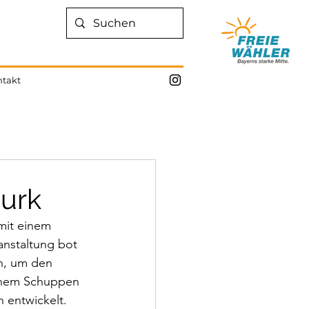
takt
Burk
mit einem 
anstaltung bot 
n, um den 
inem Schuppen 
 entwickelt. 