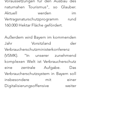
Voraussetzungen für den Ausbau des 
naturnahen Tourismus", so Glauber. 
Aktuell werden im 
Vertragsnaturschutzprogramm rund 
160.000 Hektar Fläche gefördert.
Außerdem wird Bayern im kommenden 
Jahr Vorsitzland der 
Verbraucherschutzministerkonferenz 
(VSMK). "In unserer zunehmend 
komplexen Welt ist Verbraucherschutz 
eine zentrale Aufgabe. Das 
Verbraucherschutzsystem in Bayern soll 
insbesondere mit einer 
Digitalisierungsoffensive weiter 
verbessert werden. Als Vorsitzland der 
VSMK wollen wir aktuelle 
verbraucherpolitische Themen 
aufgreifen", bekräftigte Glauber. Ziele 