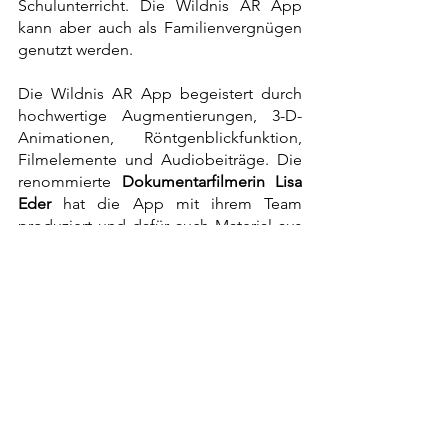
Schulunterricht. Die Wildnis AR App 
kann aber auch als Familienvergnügen 
genutzt werden.
Die Wildnis AR App begeistert durch 
hochwertige Augmentierungen, 3-D-
Animationen, Röntgenblickfunktion, 
Filmelemente und Audiobeiträge. Die 
renommierte 
Dokumentarfilmerin Lisa 
Eder
 hat die App mit ihrem Team 
produziert und dafür auch Material aus 
ihrem Kinofilm "Der wilde Wald" zur 
Verfügung gestellt. Gefördert mit 
insgesamt 220.000 Euro wurde sie durch 
das Bayerische Digitalministerium über 
das XR-Förderprogramm des 
FilmFernsehFonds Bayern, das 
Bayerische Umweltministerium, die 
Bayerische Sparkassenstiftung, den 
Bayerischen Naturschutzfonds und die 
Leir Foundation.